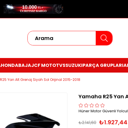
A
HONDA
BAJAJ
CF MOTO
TVS
SUZUKI
PARÇA GRUPLARI
A
5 Yan Alt Grenaj Siyah Sol Orijinal 2015-2018
Yamaha R25 Yan Alt
Hüner Motor Güvenli Yolcul
₺1.927,44
₺2.141,60