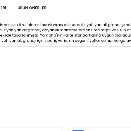
ERI
ÜRÜN ÖNERILERI
mek için özel olarak tasarlanmış orijinal sol siyah yan alt granaj şimdi 
 Sol siyah yan alt granaj, dayanıklı malzemelerden üretilmiştir ve uzun 
e tasarlanmıştır. Yamaha'nın kalite standartlarına uygun olarak üretil
iyah yan alt granajı için sipariş verin, en uygun fiyatlar ve hızlı kargo 