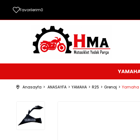
Favorilerim
0
YAMAH
Anasayfa
ANASAYFA
YAMAHA
R25
Grenaj
Yamaha R2