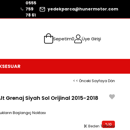
0555
759
yedekparca@hunermotor.com
78 61
Sepetim
0
Üye Girişi
KSESUAR
< < Önceki Sayfaya Dön
 Grenaj Siyah Sol Orijinal 2015-2018
ukların Başlangıç Noktası
%
10
Beden Tablosu