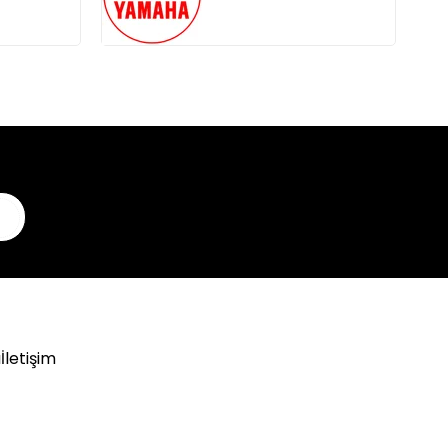
er
ı
İletişim