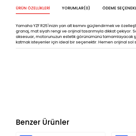
ÜRÜN ÖZELLIKLERI
YORUMLAR
(0)
ÖDEME SEÇENEKL
Yamaha YZF R25'inizin yan alt kısmını güçlendirmek ve özelleştir
granaj, mat siyah rengi ve orijinal tasarımıyla dikkat çekiyor.
aksesuar, motorunuzun estetik görünümünü tamamlayacak şekild
katmak isteyenler için ideal bir seçenektir. Hemen orijinal sol s
Benzer Ürünler