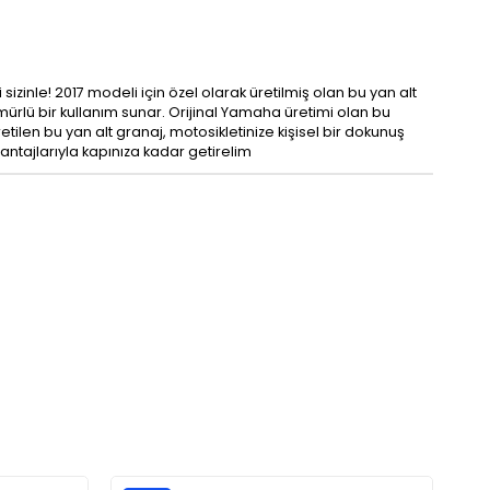
sizinle! 2017 modeli için özel olarak üretilmiş olan bu yan alt
ömürlü bir kullanım sunar. Orijinal Yamaha üretimi olan bu
en bu yan alt granaj, motosikletinize kişisel bir dokunuş
avantajlarıyla kapınıza kadar getirelim