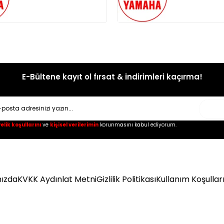
E-Bültene kayıt ol fırsat & indirimleri kaçırma!
Gönd
elik koşullarını
ve
kişisel verilerimin
korunmasını kabul ediyorum.
ızda
KVKK Aydınlat Metni
Gizlilik Politikası
Kullanım Koşullar