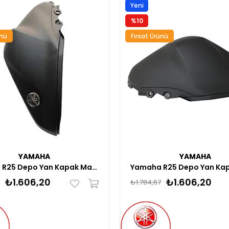
Yeni
Ürün
%10
ünü
Fırsat Ürünü
YAMAHA
YAMAHA
Yamaha R25 Depo Yan Kapak Mat Siyah Sol Orijinal 2015-2018
₺1.606,20
₺1.606,20
₺1.784,67