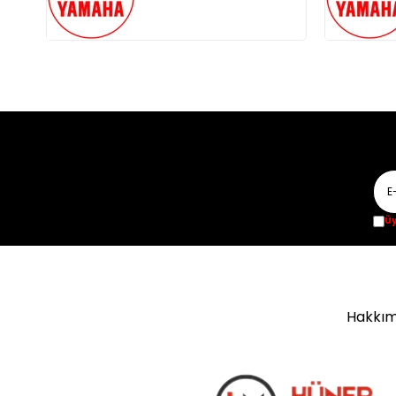
Üy
Hakkım